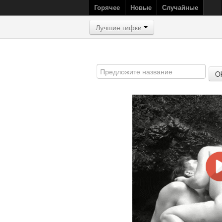
Горячее
Новые
Случайные
Лучшие гифки
O