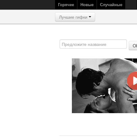
Горячее
Новые
Случайные
Лучшие гифки
O