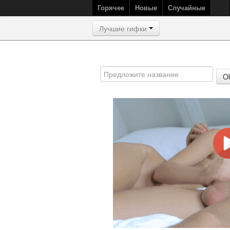
Горячее
Новые
Случайные
Лучшие гифки
O