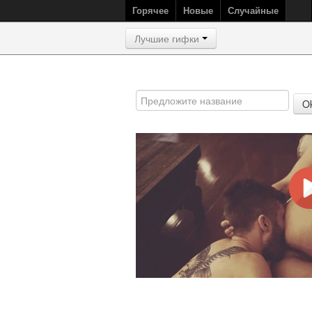
Горячее
Новые
Случайные
Лучшие гифки
O