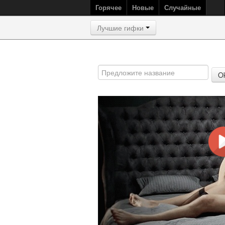
Горячее
Новые
Случайные
Лучшие гифки
O