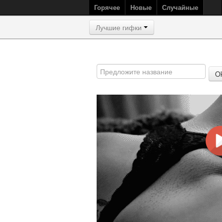
Горячее
Новые
Случайные
Лучшие гифки
O