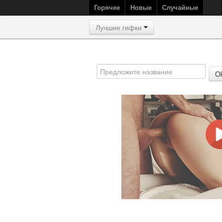
Горячее
Новые
Случайные
Лучшие гифки
O