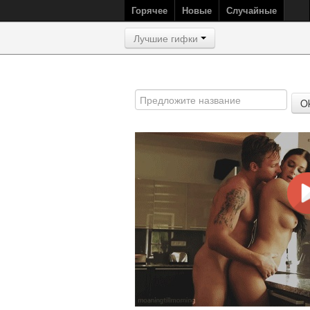
Горячее
Новые
Случайные
Лучшие гифки
O