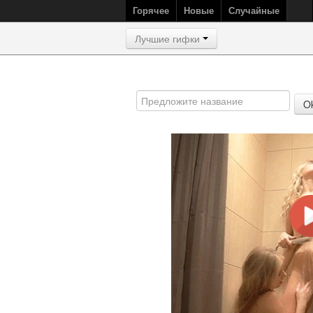
Горячее
Новые
Случайные
Лучшие гифки
O