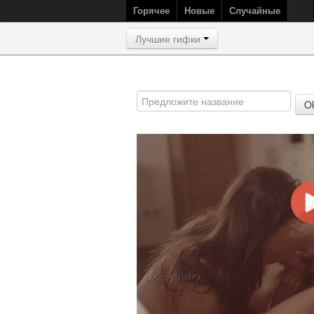
Горячее
Новые
Случайные
Лучшие гифки
O