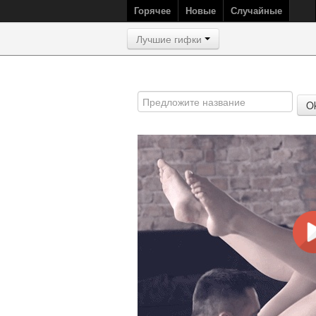
Горячее
Новые
Случайные
Лучшие гифки
O