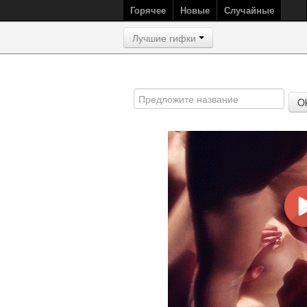
Горячее
Новые
Случайные
Лучшие гифки
O