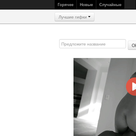
Горячее
Новые
Случайные
Лучшие гифки
O