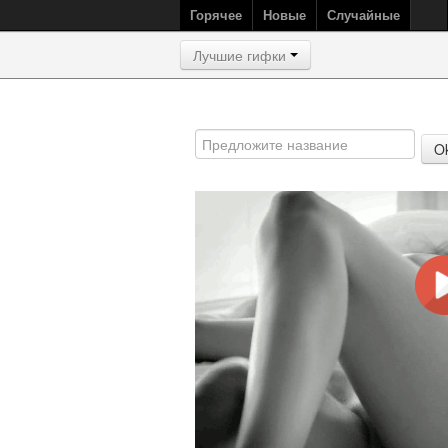
Горячее
Новые
Случайные
Лучшие гифки
O