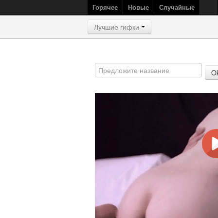
Горячее
Новые
Случайные
Лучшие гифки
O