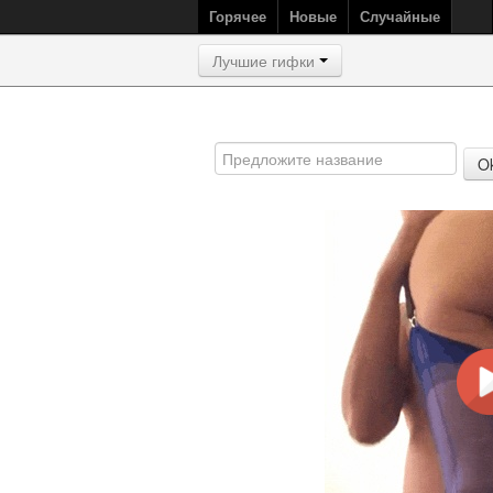
Горячее
Новые
Случайные
Лучшие гифки
O