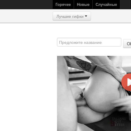
Горячее
Новые
Случайные
Лучшие гифки
O