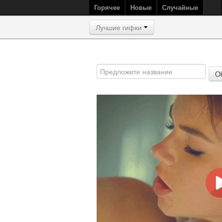
Горячее
Новые
Случайные
Лучшие гифки
O