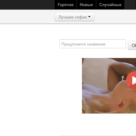
Горячее
Новые
Случайные
Лучшие гифки
O