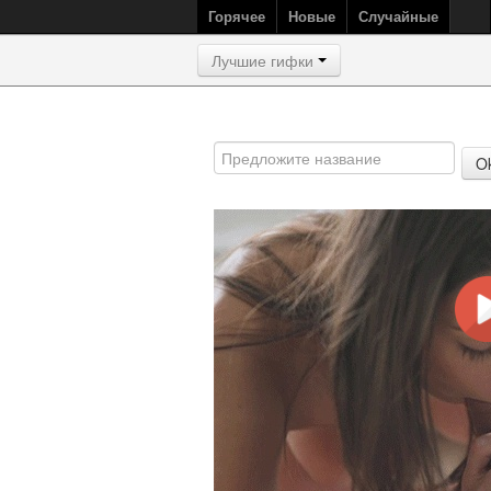
Горячее
Новые
Случайные
Лучшие гифки
O