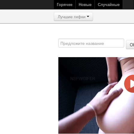
Горячее
Новые
Случайные
Лучшие гифки
O