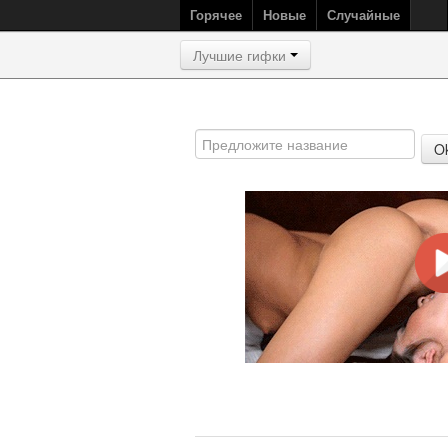
Горячее
Новые
Случайные
Лучшие гифки
O