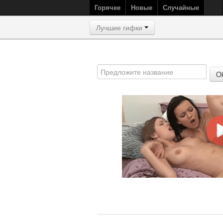
Горячее
Новые
Случайные
Лучшие гифки
O