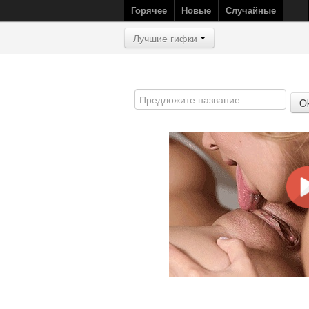
Горячее
Новые
Случайные
Лучшие гифки
O