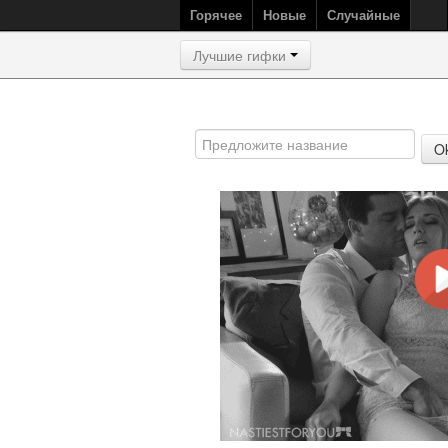
Горячее
Новые
Случайные
Лучшие гифки
O