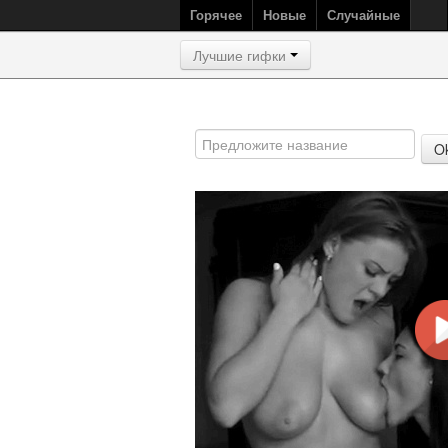
Горячее
Новые
Случайные
Лучшие гифки
O