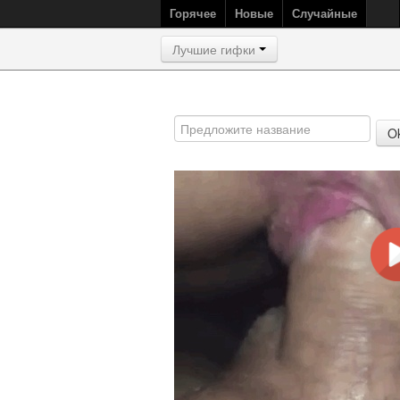
Горячее
Новые
Случайные
Лучшие гифки
O