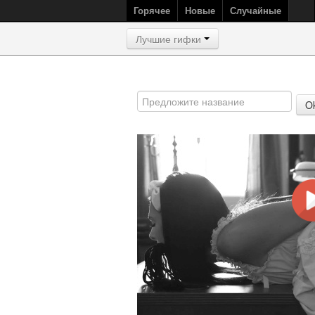
Горячее
Новые
Случайные
Лучшие гифки
O