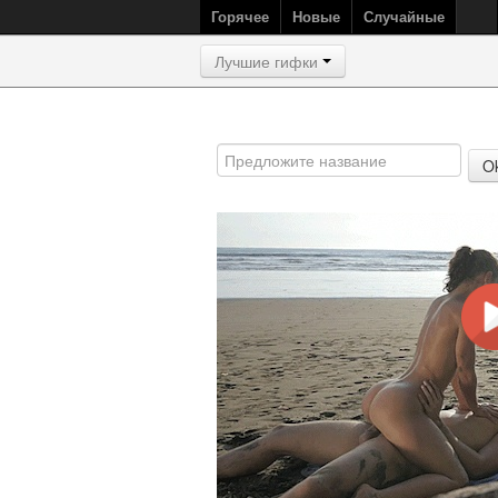
Горячее
Новые
Случайные
Лучшие гифки
O