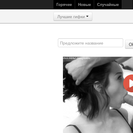
Горячее
Новые
Случайные
Лучшие гифки
O