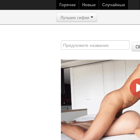
Горячее
Новые
Случайные
Лучшие гифки
O