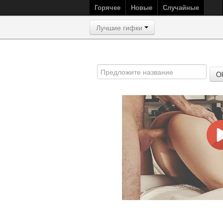
Горячее
Новые
Случайные
Лучшие гифки
O