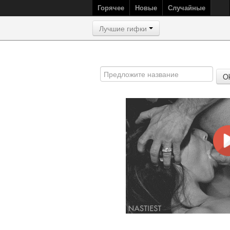
Горячее
Новые
Случайные
Лучшие гифки
O