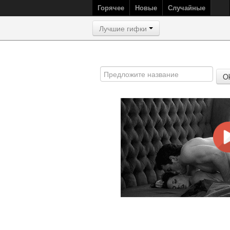
Горячее
Новые
Случайные
Лучшие гифки
O