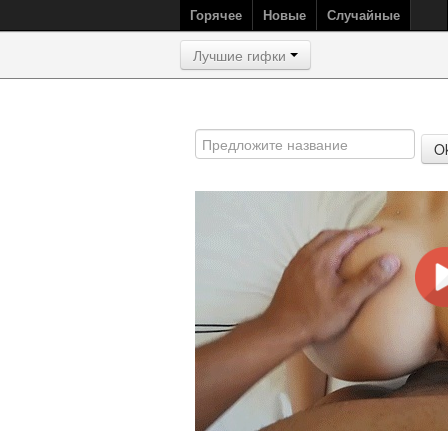
Горячее
Новые
Случайные
Лучшие гифки
O