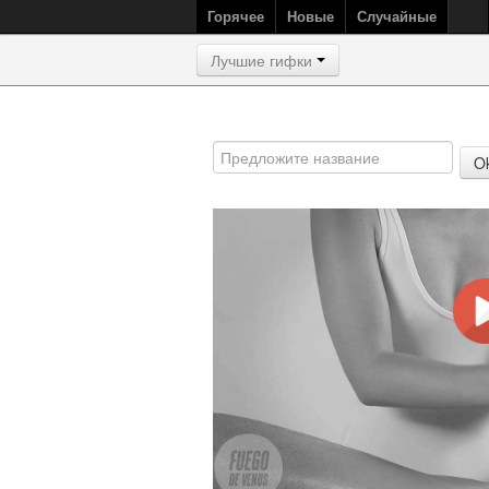
Горячее
Новые
Случайные
Лучшие гифки
O