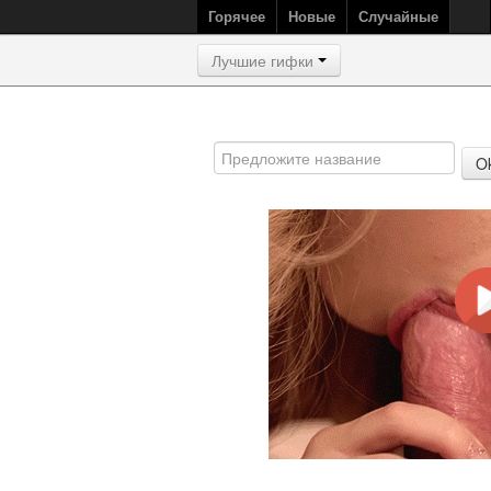
Горячее
Новые
Случайные
Лучшие гифки
O