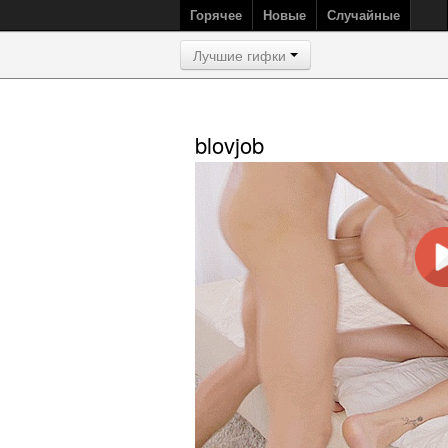
Горячее
Новые
Случайные
Лучшие гифки
blovjob