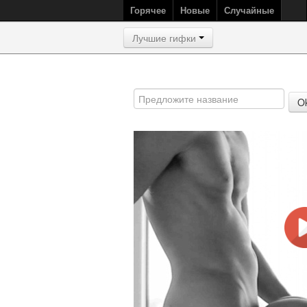
Горячее
Новые
Случайные
Лучшие гифки
O