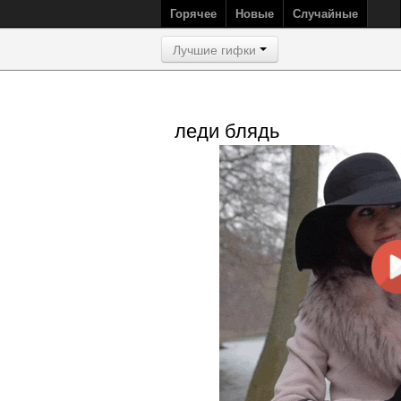
Горячее
Новые
Случайные
Лучшие гифки
леди блядь