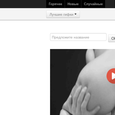
Горячее
Новые
Случайные
Лучшие гифки
O