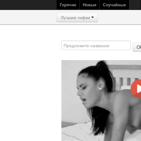
Горячее
Новые
Случайные
Лучшие гифки
O