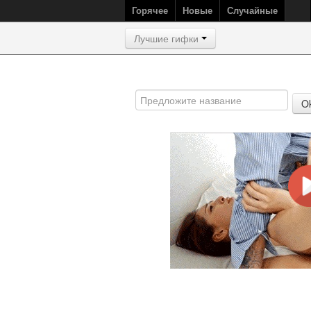
Горячее
Новые
Случайные
Лучшие гифки
O