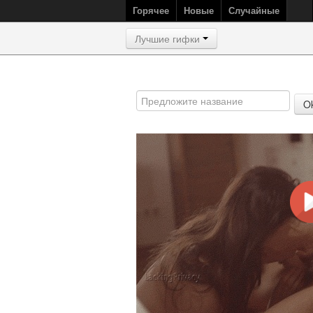
Горячее
Новые
Случайные
Лучшие гифки
O