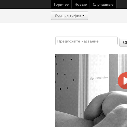
Горячее
Новые
Случайные
Лучшие гифки
O