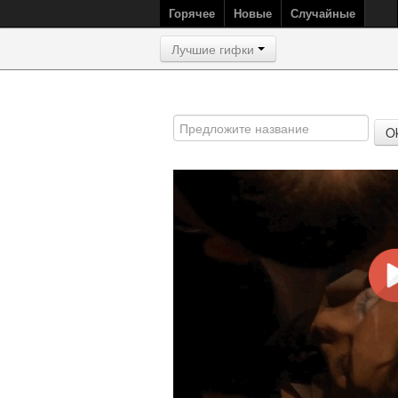
Горячее
Новые
Случайные
Лучшие гифки
O