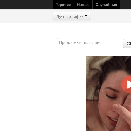
Горячее
Новые
Случайные
Лучшие гифки
O