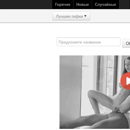
Горячее
Новые
Случайные
Лучшие гифки
O