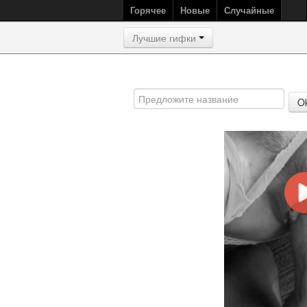
Горячее
Новые
Случайные
Лучшие гифки
O