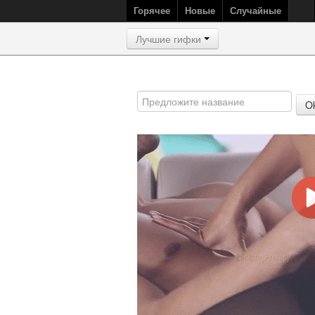
Горячее
Новые
Случайные
Лучшие гифки
O